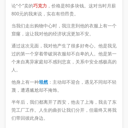
论“个”卖的
巧克力
，价格是80多块钱。这对当时月薪
800元的我来说，实在有些昂贵。
当我们走出购物中心时，我注意到他的衣服上有一个
窟窿，这让我对他的经济状况更加不安。
通过这次见面，我对他产生了很多好奇心。他是我见
过的第一个穿着带破洞衣服却不自卑的人。他是第一
个来自离异家庭却不感到悲哀，关系中安全感极高的
人。
他身上有一种
坦然
：主动却不迎合，遇见不同却不轻
蔑，遭遇尴尬却不掩饰。
半年后，我们都离开了西安，他去了上海，我去了东
莞工厂工作。人生的曲折让我们分开，但最终又将我
们带回彼此身边。